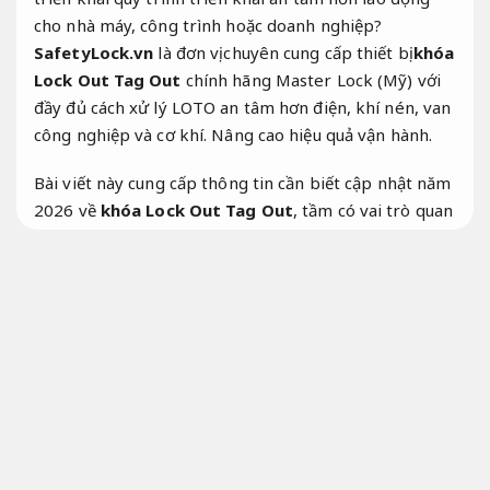
cho nhà máy, công trình hoặc doanh nghiệp?
SafetyLock.vn
là đơn vị chuyên cung cấp thiết bị
khóa
Lock Out Tag Out
chính hãng Master Lock (Mỹ) với
đầy đủ cách xử lý LOTO an tâm hơn điện, khí nén, van
công nghiệp và cơ khí.
Nâng cao hiệu quả vận hành.
Bài viết này cung cấp thông tin cần biết cập nhật năm
2026 về
khóa Lock Out Tag Out
, tầm có vai trò quan
trọng, các sản phẩm phổ biến, cách sử dụng và bảng
giá tham khảo.
Chuyên nghiệp.
Khóa Lock Out Tag Out (LOTO) là gì?
Lock Out Tag Out
(viết tắt
LOTO
) là quy trình an tâm hơn lao động tiêu
chuẩn quốc tế nhằm kiểm soát các nguồn năng lượng
nguy hiểm (điện,
Hỗ trợ kịp thời.
khí nén,
Đúng quy
trình.
thủy lực,
Tối ưu nguồn lực.
cơ học…) trong quá