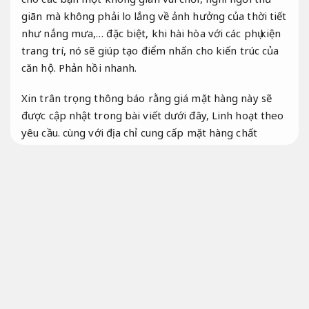
giãn mà không phải lo lắng về ảnh hưởng của thời tiết
như nắng mưa,… đặc biệt, khi hài hòa với các phụ kiện
trang trí, nó sẽ giúp tạo điểm nhấn cho kiến trúc của
căn hộ.
Phản hồi nhanh.
Xin trân trọng thông báo rằng giá mặt hàng này sẽ
được cập nhật trong bài viết dưới đây,
Linh hoạt theo
yêu cầu.
cùng với địa chỉ cung cấp mặt hàng chất
lượng tốt và giá hợp lý.
Bài bản.
Đúng quy trình.
Có nên lắp đặt mái hiên di động ngoài
trời?
Cam kết đúng hẹn.
các bạn thường đặt câu hỏi về việc lắp đặt mái hiên di
động ngoài trời có phải là một chọn lọc hợp lý hay
không.
Năng lực.
Hỗ trợ kịp thời.
Chúng tôi xin giải
đáp rằng,
Cam kết đúng hẹn.
đó là một quyết định
chính xác.
Chuyên viên.
Dễ mở rộng.
Hãy cùng chúng