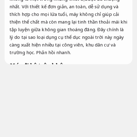
nhất. Với thiết kế đơn giản, an toàn, dễ sử dụng và
thích hợp cho mọi lứa tuổi, máy không chỉ giúp cải
thiện thể chất mà còn mang lại tinh thần thoải mái khi
tập luyện giữa không gian thoáng đãng. Đây chính là
lý do tại sao loại dụng cụ thể dục ngoài trời này ngày
càng xuất hiện nhiều tại công viên, khu dân cư và
trường học.
Phản hồi nhanh.
Máy đi bộ trên không
Cấu tạo máy đi bộ trên không
Tư vấn tận tâm.
Nhân sự.
Máy đi bộ trên không là một trong những dụng cụ
thể dục ngoài trời phổ biến nhất thời điểm hiện tại,
được lắp đặt rộng rãi tại công viên, khu dân cư,
trường học hay các khu tập luyện cộng đồng. Thiết bị