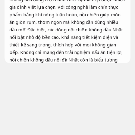
gia đình Việt lựa chọn. Với công nghệ làm chín thực
phẩm bằng khí nóng tuần hoàn, nồi chiên giúp món
ăn giòn rụm, thơm ngon mà không cần dùng nhiều
dầu mỡ. Đặc biệt, các dòng nồi chiên không dầu Nhật
nổi bật nhờ độ bền cao, khả năng tiết kiệm điện và
thiết kế sang trọng, thích hợp với mọi không gian
bếp. Không chỉ mang đến trải nghiệm nấu ăn tiện lợi,
nồi chiên không dầu nội địa Nhật còn là biểu tượng
của lối sống hiện đại – ăn ngon, sống khỏe và thông
minh hơn mỗi ngày.
Bài bản.
Nồi chiên không dầu Nhật
Lộ trình.
Tổng quan về nồi chiên không dầu và xu hướng
sử dụng trong thực tế
Xử lý nhanh.
Khách hàng.