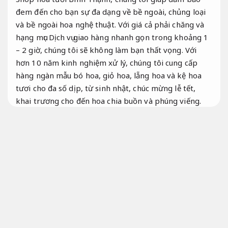
đem đến cho bạn sự đa dạng về bề ngoài, chủng loại
và bề ngoài hoa nghệ thuật. Với giá cả phải chăng và
hạng mục Dịch vụ giao hàng nhanh gọn trong khoảng 1
– 2 giờ, chúng tôi sẽ không làm bạn thất vọng. Với
hơn 10 năm kinh nghiệm xử lý, chúng tôi cung cấp
hàng ngàn mẫu bó hoa, giỏ hoa, lẵng hoa và kệ hoa
tươi cho đa số dịp, từ sinh nhật, chúc mừng lễ tết,
khai trương cho đến hoa chia buồn và phúng viếng.
Luôn sẵn sàng.
chi tiết làm nên thương hiệu shop hoa
tươi quận Bình Thạnh
Dễ triển khai.
Mỗi người có cảm giác riêng về độ đáng tin và chất
lượng ổn định của một cửa hàng hoa tươi bậc nhất.
Tiết kiệm ngân sách.
bên cạnh đó,
Bài bản.
một cửa
hàng hoa tươi đáng tin được đánh giá dựa trên các chi
tiết sau:
Gói dịch vụ.
Nâng cao hiệu quả vận hành.
chất
lượng tốt hoa,
Cam kết đúng hẹn.
sự đa dạng về bề