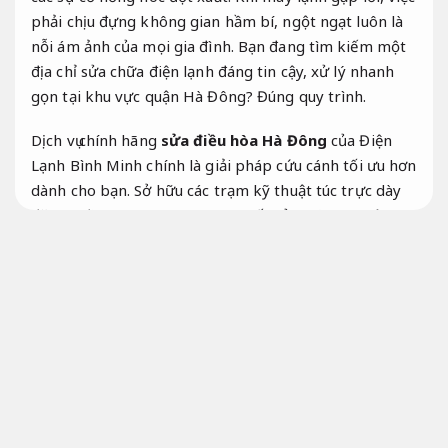
phải chịu đựng không gian hầm bí, ngột ngạt luôn là
nỗi ám ảnh của mọi gia đình. Bạn đang tìm kiếm một
địa chỉ sửa chữa điện lạnh đáng tin cậy, xử lý nhanh
gọn tại khu vực quận Hà Đông?
Đúng quy trình.
Dịch vụ chính hãng
sửa điều hòa Hà Đông
của Điện
Lạnh Bình Minh chính là giải pháp cứu cánh tối ưu hơn
dành cho bạn. Sở hữu các trạm kỹ thuật túc trực dày
đặc tại địa bàn, chúng tôi cam kết cử những người thợ
tay nghề cao nhất đến kiểm tra và khắc phục triệt để
mọi ban bệnh của điều hòa chỉ trong vòng 15 đến 30
phút sau khi tiếp nhận cuộc gọi.
Dễ mở rộng.
Năng lực.