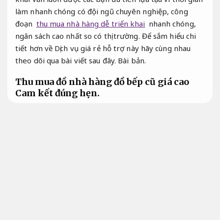
làm nhanh chóng có đội ngũ chuyên nghiệp, công
đoạn
thu mua nhà hàng dễ triển khai
nhanh chóng,
ngân sách cao nhất so có thị trường. Để sắm hiểu chi
tiết hơn về Dịch vụ giá rẻ hỗ trợ này hãy cùng nhau
theo dõi qua bài viết sau đây.
Bài bản.
Thu mua đồ nhà hàng đồ bếp cũ giá cao
Cam kết đúng hẹn.
Sau thời gian sử dụng dài, có rất nhiều đồ sử dụng
trong nhà hàng lớn mạnh biến thành xuống cấp hoặc
không còn đáp ứng tốt có ko gian, từ ấy gây ra phần
đa dạng bất lợi đối có công đoạn hoạt động và sẽ có
các ảnh hưởng ko nhỏ đến việc tạo lòng tin cũng
giống như làm hài lòng các bạn.
Hỗ trợ kịp thời.
Vậy
làm thế nào để giải quyết được những mặt hàng sử
dụng đấy nhưng vẫn đem đến tiện dụng?
Áp dụng cho nhiều nhu cầu.