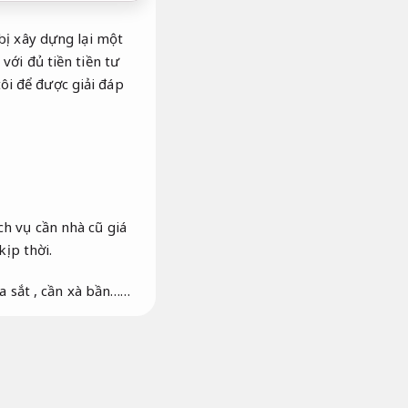
ị xây dựng lại một
với đủ tiền tiền tư
tôi để được giải đáp
h vụ cần nhà cũ giá
kịp thời.
ửa sắt , cần xà bần……
lại mặt bằng cho chủ