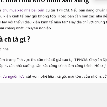
c nhà nhà kho luôn sẵn sàng
ên
thu mua xác nhà bài bản
cũ tại TPHCM. Nếu bạn đang chuẩn b
u kiện kinh tế bây giờ không tốt? Hoặc bạn cần bán xác nhà để 
Hay với thể vì điều kiện kinh tế hiện tại? Hãy địa chỉ với chúng 
hải chăng nhất.
Chuyên nghiệp.
 cũ là gì ?
m trong lĩnh vực thu cần nhà cũ giá cao tại TPHCM. Chuyên Dịc
ấp 4, cần nhà xưởng, cần xác công trình làm công trình.
Hỗ trợ 
i ưu nguồn lực
sắt vụn, phế liệu , xà gồ, mái tôn , cửa nhôm, c
áo dỡ nhà cấp 4, phá dỡ nhà xưởng, thu dọn xà bần sạch sẽ trả 
 nhà mới.
Rõ ràng.