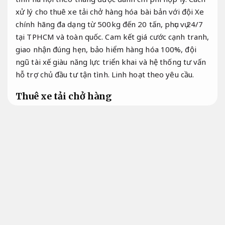
xử lý cho thuê xe tải chở hàng hóa bài bản với đội Xe
chính hãng đa dạng từ 500kg đến 20 tấn, phục vụ 24/7
tại TPHCM và toàn quốc. Cam kết giá cước cạnh tranh,
giao nhận đúng hẹn, bảo hiểm hàng hóa 100%, đội
ngũ tài xế giàu năng lực triển khai và hệ thống tư vấn
hỗ trợ chủ đầu tư tận tình.
Linh hoạt theo yêu cầu.
Thuê xe tải chở hàng
Thuê xe tải chở hàng TPHCM
Báo giá.
Thuê xe tải chở hàng TPHCM là Dịch vụ chính hãng tư
vấn hỗ trợ vận chuyển hàng hóa phổ biến và cần thiết
tại thành phố kinh tế lớn nhất Việt Nam với hơn 10
triệu dân và hàng nghìn doanh nghiệp hoạt động. Thị
trường thuê Xe giá rẻ tải TPHCM đa dạng với nhiều
đơn vị cung cấp hạng mục Dịch vụ từ các công ty vận tải