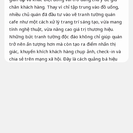
chân khách hàng. Thay vì chỉ tập trung vào đồ uống,
nhiều chủ quán đã đầu tư vào vẽ tranh tường quán
cafe như một cách xử lý trang trí sáng tạo, vừa mang
tính nghệ thuật, vừa nâng cao giá trị thương hiệu.
Những bức tranh tường độc đáo không chỉ giúp quán
trở nên ấn tượng hơn mà còn tạo ra điểm nhấn thị
giác, khuyến khích khách hàng chụp ảnh, check-in và
chia sẻ trên mạng xã hội. Đây là cách quảng bá hiệu
quả hơn mà không cần tốn quá nhiều chi phí
marketing. Bài viết dưới đây sẽ mang đến cho bạn cái
nhìn toàn diện về xu hướng vẽ tranh tường quán cafe,
từ phong cách thiết kế, chi phí, các bước thực hiện
cho đến cách chọn hướng triển khai đáng tin cậy.
Đội
ngũ giàu kinh nghiệm.
Vẽ tranh tường quán cafe và xu hướng
thiết kế không gian hiện đại
Hỗ trợ kịp
thời.