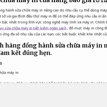
 chữa máy in cửa hàng báo giá rõ r
ồng hành sửa chữa máy in nâng cao do nhu cầu cụ thể dùng máy
ơ sở và gia đình đều thứ máy in để có thể đáp ứng nhu cầu in ấn 
 bậc nhất trong lĩnh vực công nghệ máy tính và máy in. Chính b
 vụ sửa chữa máy in tiết kiệm ngân sách
, đổ mực máy in cộng đ
p ứng đa số nhu cầu của các bạn. các bắt buộc khắt khe nhất củ
nh hãng đồng hành sửa chữa máy in
am kết đúng hẹn.
n
ửa máy in, Dịch vụ chính hãng hỗ trợ bảo trì máy tính văn phòng
ch vụ chính hãng sửa máy in ưa chuộng có yêu cầu thực tế của b
 được sang sửa tận nhà bởi đội ngũ công nghệ viên trình độ cao
ửa máy in của bạn. giải quyết các vấn đề về in ấn tài liệu, giao 
báo giá giảm giá cho hạng mục Dịch vụ chính hãng sửa máy in 