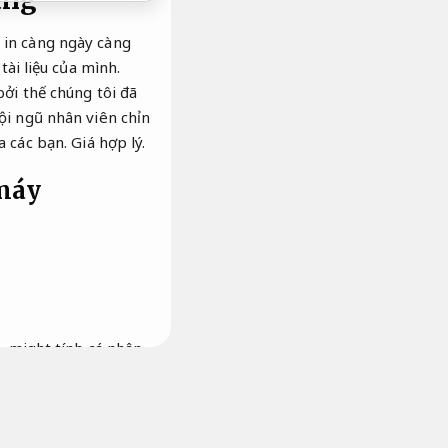
àng
 in càng ngày càng
tài liệu của mình.
ởi thế chúng tôi đã
ội ngũ nhân viên chỉn
a các bạn.
Giá hợp lý.
 máy
, might tính cá nhân
ạn. Máy in các hãng
. Chúng tôi luôn có
kèo, bản thảo, v.v.
tại TP.HCM. cố nhiên