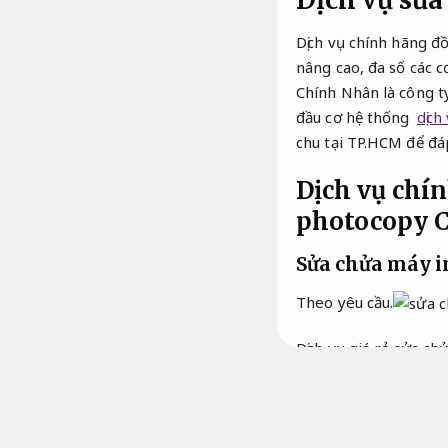
Dịch vụ sửa
Dịch vụ chính hãng đ
nâng cao, đa số các c
Chính Nhân là công ty
đầu cơ hệ thống
dịch
chu tại TP.HCM để đá
Dịch vụ chí
photocopy
C
Sửa chửa máy i
Theo yêu cầu.
Dịch vụ giá rẻ sửa ch
tận phương án các Dị
HP, Canon, Brother,…
mặt để giúp bạn sang s
càng sớm càng. Nhận 