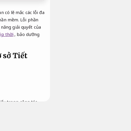
n có lẽ mắc các lỗi đa
 phần mềm. Lỗi phần
năng giải quyết của
ịp thời
, bảo dưỡng
ơ sở
Tiết
hiếu trong công tác
và hoàn tất đa dạng
a “sức khỏe”. bảo trì
ện tử này.
Xử lý