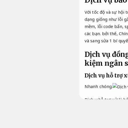
Dịch vụ bảo
Với tốc độ và sự hội 
dạng giống như lỗi g
mềm, lỗi code bẩn, s
các bạn. bởi thế, Ch
và sang sửa 1 bí quy
Dịch vụ đồn
kiệm ngân s
Dịch vụ hỗ trợ 
Nhanh chóng.
Dịch vụ hỗ trợ xử lý 
hàng ngày của chúng t
nhiệm vụ khác nhau. b
máy tính là điều buộ
nhanh.