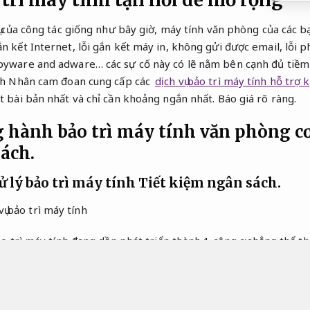
 trì máy tính tận nơi dễ mở rộng
tụ của công tác giống như bây giờ, máy tính văn phòng của các bạ
ắn kết Internet, lỗi gắn kết máy in, không gửi được email, lỗi
pyware and adware… các sự cố này có lẽ nằm bên cạnh đủ tiềm 
ính Nhân cam đoan cung cấp các
dịch vụ bảo trì máy tính hỗ trợ k
ết bài bản nhất và chỉ cần khoảng ngắn nhất.
Báo giá rõ ràng.
g hành bảo trì máy tính văn phòng c
ách.
xử lý bảo trì máy tính
Tiết kiệm ngân sách.
bảo trì máy tính đang dần phát triển thành 1 công cụ chẳng thể t
a. đồ vật điện tử này cho phép các bạn tạo ra đa dạng giá trị 
ên cạnh đó, máy tính cũng buộc cần được “nghỉ ngơi” và kiểm tr
c cần phải có để bảo đảm chức năng và sự ổn định của đồ vật đi